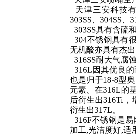
天津三安科技
303SS、304SS、
303SS具有含
304不锈钢具
无机酸亦具有杰出
316SS耐大气
316L因其优良
也是归于18-8型
元素。在316L
后衍生出316Ti
衍生出317L。
316F不锈钢是
加工,光洁度好,