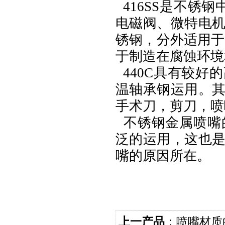
416SS是不锈
电磁阀、微特电
锈钢，分外适用于
于制造在腐蚀环境
440C具有较
温轴承钢运用。
手术刀，剪刀，喷
不锈钢金属喷嘴
泛的运用，这也
嘴的原因所在。
上一产品
：
喷嘴材质