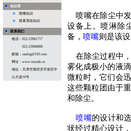
知识库
喷嘴在除尘中发
喷嘴知识
喷雾系统知识
设备上。喷淋除
联系我们
备，
喷嘴
则是该设
电话：022-23961717
022-23966868
在除尘过程中，
邮箱：sanfog@163.com
网址：www.cnozzle.cn
雾化成极小的液
地址：天津空港经济开发区中
微粒时，它们会
心大道16号
这些颗粒团由于
和除尘。
喷嘴
的设计和
状经过精心设计